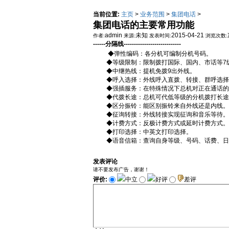
当前位置:
主页
>
业务范围
>
集团电话
>
集团电话的主要常用功能
admin
未知
2015-04-21
作者:
来源:
发表时间:
浏览次数:
------分隔线----------------------------
◆弹性编码：各分机可编制分机号码。
◆等级限制：限制拨打国际、国内、市话等7
◆中继热线：提机免拨9出外线。
◆呼入选择：外线呼入直拨、转接、群呼选择
◆强插服务：在特殊情况下总机对正在通话的
◆代拨长途：总机可代低等级的分机拨打长途
◆区分振铃：能区别振铃来自外线还是内线。
◆征询转接：外线转接实现征询和音乐等待。
◆计费方式：反极计费方式或延时计费方式。
◆打印选择：中英文打印选择。
◆语音信箱：查询自身等级、号码、话费、日
发表评论
请不要发布广告，谢谢！
评价:
中立
好评
差评